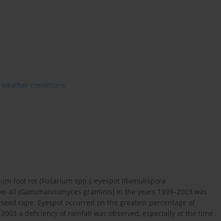
weather conditions
um foot rot (Fusarium spp.), eyespot (Ramulispora
take-all (Gaeumannomyces graminis) in the years 1999–2003 was
ilseed rape. Eyespot occurred on the greatest percentage of
003 a deficiency of rainfall was observed, especially at the time