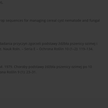
05.
 Crop sequences for managing cereal cyst nematode and fungal
 Badania przyczyn zgorzeli podstawy źdźbła pszenicy ozimej i
Nauk Roln. – Seria E – Ochrona Roślin 10 (1–2): 119–134.
 M. 1979. Choroby podstawy źdźbła pszenicy ozimej po 10
na Roślin 9 (1): 23–31.