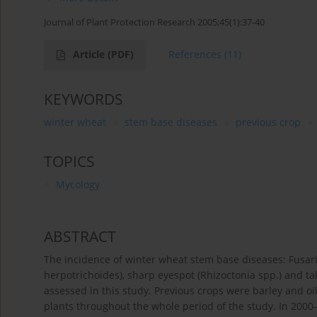
Journal of Plant Protection Research 2005;45(1):37-40
Article
(PDF)
References
(11)
KEYWORDS
winter wheat
stem base diseases
previous crop
TOPICS
Mycology
ABSTRACT
The incidence of winter wheat stem base diseases: Fusari
herpotrichoides), sharp eyespot (Rhizoctonia spp.) and 
assessed in this study. Previous crops were barley and o
plants throughout the whole period of the study. In 2000–2