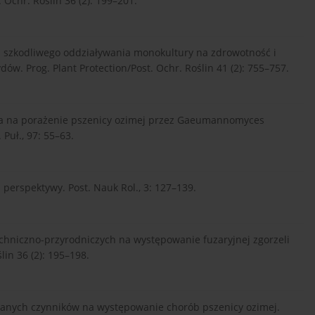
 Ochr. Roślin 36 (2): 199–201.
a szkodliwego oddziaływania monokultury na zdrowotność i
w. Prog. Plant Protection/Post. Ochr. Roślin 41 (2): 755–757.
ania na porażenie pszenicy ozimej przez Gaeumannomyces
Puł., 97: 55–63.
perspektywy. Post. Nauk Rol., 3: 127–139.
hniczno-przyrodniczych na występowanie fuzaryjnej zgorzeli
lin 36 (2): 195–198.
ybranych czynników na występowanie chorób pszenicy ozimej.