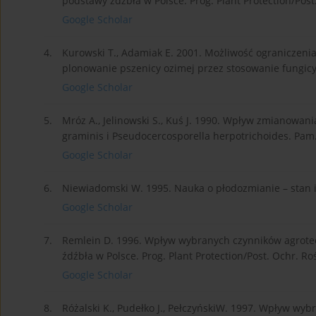
podstawy źdźbła w Polsce. Prog. Plant Protection/Post.
Google Scholar
4.
Kurowski T., Adamiak E. 2001. Możliwość ograniczeni
plonowanie pszenicy ozimej przez stosowanie fungicydó
Google Scholar
5.
Mróz A., Jelinowski S., Kuś J. 1990. Wpływ zmianow
graminis i Pseudocercosporella herpotrichoides. Pam. 
Google Scholar
6.
Niewiadomski W. 1995. Nauka o płodozmianie – stan i 
Google Scholar
7.
Remlein D. 1996. Wpływ wybranych czynników agrotec
źdźbła w Polsce. Prog. Plant Protection/Post. Ochr. Roś
Google Scholar
8.
Różalski K., Pudełko J., PełczyńskiW. 1997. Wpływ w