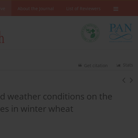
ive
About the Journal
List of Reviewers
Stats
Get citation
nd weather conditions on the
es in winter wheat