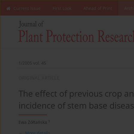
Current Issue
First Look
Ahead of Print
Arch
1/2005 vol. 45
ORIGINAL ARTICLE
The effect of previous crop a
incidence of stem base diseas
1
Ewa Żółtańska
More details