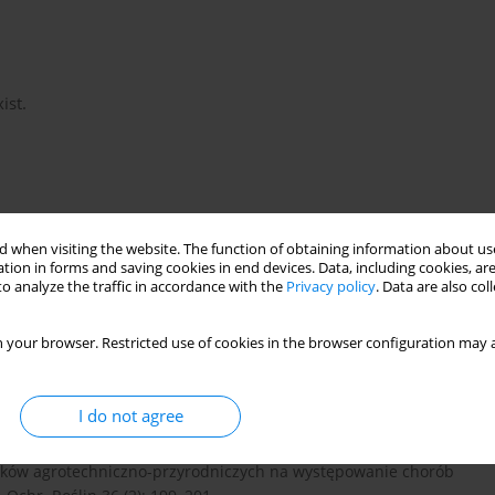
ist.
raty plonu pszenicy ozimej ze szczególnym uwzględnieniem
 when visiting the website. The function of obtaining information about use
/Post. Ochr. Roślin 41 (2): 607–610.
tion in forms and saving cookies in end devices. Data, including cookies, are
o analyze the traffic in accordance with the
Privacy policy
. Data are also co
icydów przy zróżnicowanym nawożeniu mineralnym na porażenie
 your browser. Restricted use of cookies in the browser configuration may a
istycznym płodozmianie zbożowym. Zesz. Nauk. AR Kraków 265,
I do not agree
ików agrotechniczno-przyrodniczych na występowanie chorób