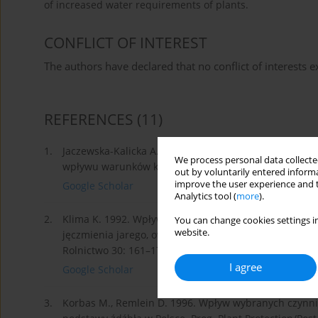
of increased water requirements of plants.
CONFLICT OF INTEREST
The authors have declared that no conflict of interests ex
REFERENCES
(11)
1.
Jaczewska-Kalicka A. 2001. Występowanie chorób i st
We process personal data collected
wpływu warunków klimatycznych. Prog. Plant Protection
out by voluntarily entered informa
improve the user experience and t
Google Scholar
Analytics tool (
more
).
2.
Klima K. 1992. Wpływ roślin fitosanitarnych i herb
You can change cookies settings in
website.
jęczmienia jarego, owsa i pszenicy ozimej w specjal
Rolnictwo 30: 161–171.
I agree
Google Scholar
3.
Korbas M., Remlein D. 1996. Wpływ wybranych czynn