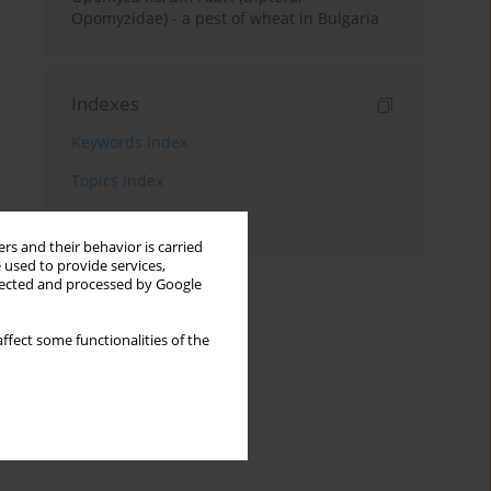
Opomyzidae) - a pest of wheat in Bulgaria
Indexes
Keywords index
Topics index
Authors index
rs and their behavior is carried
 used to provide services,
llected and processed by Google
ffect some functionalities of the