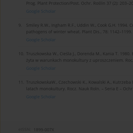
Prog. Plant Protection/Post. Ochr. Roślin 37 (2): 203–2
Google Scholar
9.
Smiley R.W., Ingham R.F., Uddin W., Cook G.H. 1994.
pathogens of winter wheat. Plant Dis., 78: 1142–1199.
Google Scholar
10.
Truszkowska W., Cieśla J., Dorenda M., Kania T. 1980.
żyta w warunkach monokultury z uproszczeniem. Rocz. 
Google Scholar
11.
TruszkowskaW., Czechowski K., Kowalski A., Kutrzeba
latach monokultury. Rocz. Nauk Roln. – Seria E – Ochro
Google Scholar
eISSN:
1899-007X